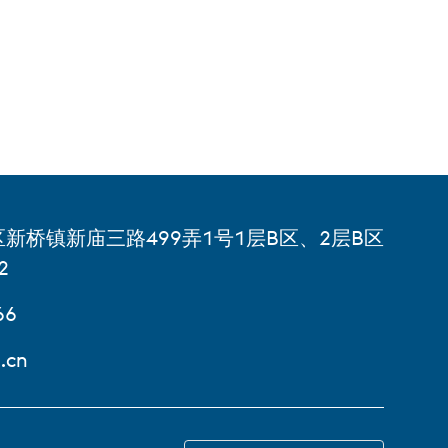
新桥镇新庙三路499弄1号1层B区、2层B区
2
66
.cn
跳转到 ZH-HANS